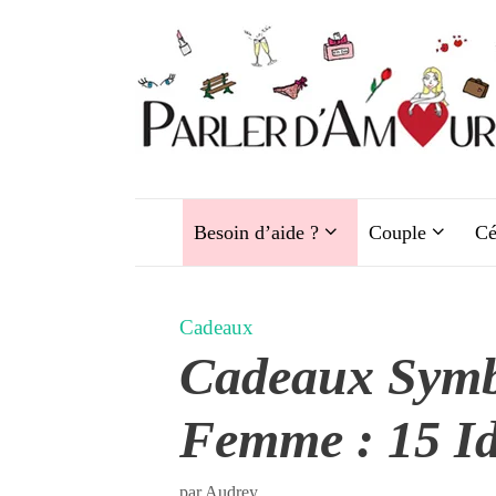
Aller
au
contenu
Besoin d’aide ?
Couple
Cé
Cadeaux
Cadeaux Symb
Femme : 15 Id
par
Audrey