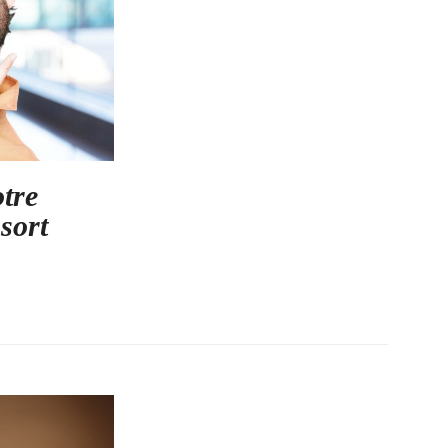
otre
sort