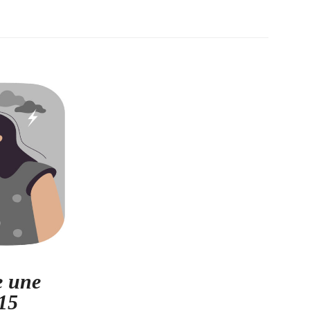
e une
 15