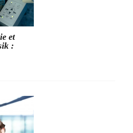
e et
ik :