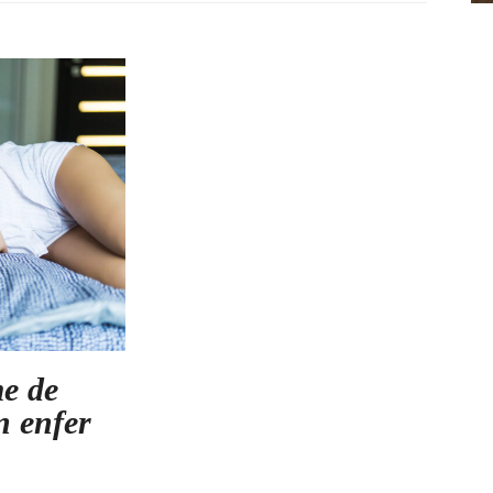
me de
un enfer