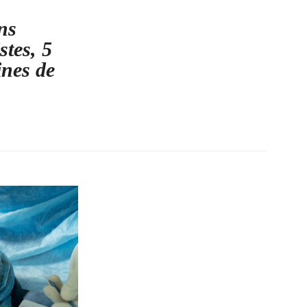
ns
stes, 5
ines de