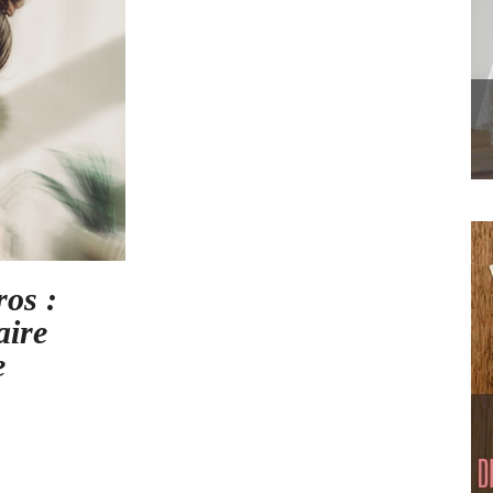
os :
aire
e