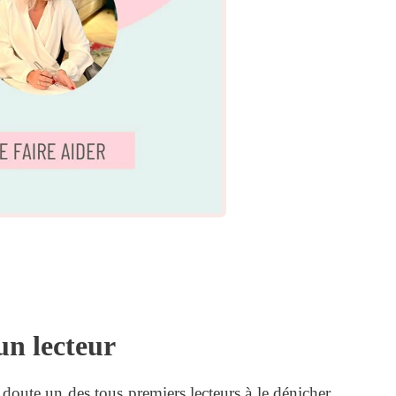
un lecteur
s doute un des tous premiers lecteurs à le dénicher...