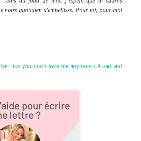
s. Mais au fond de moi, j’espère que tu sauras
ue notre quotidien s’embellisse. Pour toi, pour moi
 feel like you don’t love me anymore : A sad and