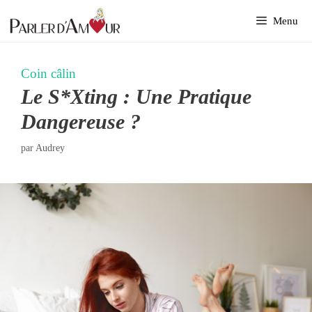
Aller
Menu
au
contenu
Coin câlin
Le S*xting : Une Pratique
Dangereuse ?
par
Audrey