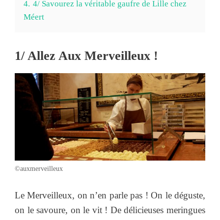
4.
4/ Savourez la véritable gaufre de Lille chez
Méert
1/ Allez Aux Merveilleux !
©auxmerveilleux
Le Merveilleux, on n’en parle pas ! On le déguste,
on le savoure, on le vit ! De délicieuses meringues