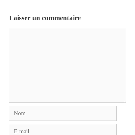
Laisser un commentaire
Commentaire
Nom
E-