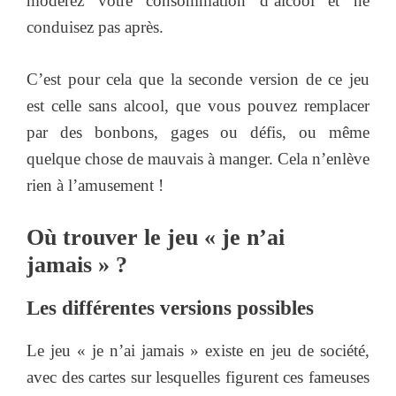
modérez votre consommation d’alcool et ne
conduisez pas après.
C’est pour cela que la seconde version de ce jeu
est celle sans alcool, que vous pouvez remplacer
par des bonbons, gages ou défis, ou même
quelque chose de mauvais à manger. Cela n’enlève
rien à l’amusement !
Où trouver le jeu « je n’ai
jamais » ?
Les différentes versions possibles
Le jeu « je n’ai jamais » existe en jeu de société,
avec des cartes sur lesquelles figurent ces fameuses