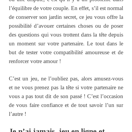
l’équilibre de votre couple. En effet, s’il est normal
de conserver son jardin secret, ce jeu vous offre la
possibilité d’avouer certaines choses ou de poser
des questions qui vous trottent dans la tête depuis
un moment sur votre partenaire. Le tout dans le
but de tester votre compatibilité amoureuse et de
renforcer votre amour !
C’est un jeu, ne l’oubliez pas, alors amusez-vous
et ne vous prenez pas la tête si votre partenaire ne
vous a pas tout dit de son passé ! C’est l’occasion
de vous faire confiance et de tout savoir l’un sur
l’autre !
Je n’ai jamais, jeu en ligne et