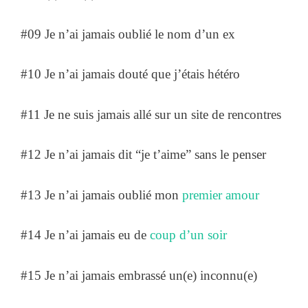
#09 Je n’ai jamais oublié le nom d’un ex
#10 Je n’ai jamais douté que j’étais hétéro
#11 Je ne suis jamais allé sur un site de rencontres
#12 Je n’ai jamais dit “je t’aime” sans le penser
#13 Je n’ai jamais oublié mon
premier amour
#14 Je n’ai jamais eu de
coup d’un soir
#15 Je n’ai jamais embrassé un(e) inconnu(e)