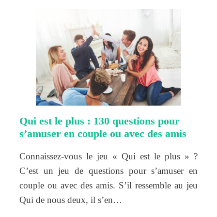
Qui est le plus : 130 questions pour
s’amuser en couple ou avec des amis
Connaissez-vous le jeu « Qui est le plus » ?
C’est un jeu de questions pour s’amuser en
couple ou avec des amis. S’il ressemble au jeu
Qui de nous deux, il s’en…