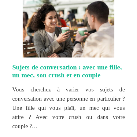
Sujets de conversation : avec une fille,
un mec, son crush et en couple
Vous cherchez à varier vos sujets de
conversation avec une personne en particulier ?
Une fille qui vous plaît, un mec qui vous
attire ? Avec votre crush ou dans votre
couple ?…