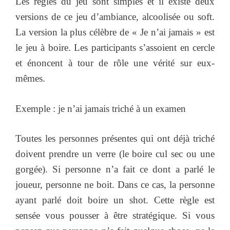
Les règles du jeu sont simples et il existe deux
versions de ce jeu d’ambiance, alcoolisée ou soft.
La version la plus célèbre de « Je n’ai jamais » est
le jeu à boire. Les participants s’assoient en cercle
et énoncent à tour de rôle une vérité sur eux-
mêmes.
Exemple : je n’ai jamais triché à un examen
Toutes les personnes présentes qui ont déjà triché
doivent prendre un verre (le boire cul sec ou une
gorgée). Si personne n’a fait ce dont a parlé le
joueur, personne ne boit. Dans ce cas, la personne
ayant parlé doit boire un shot. Cette règle est
sensée vous pousser à être stratégique. Si vous