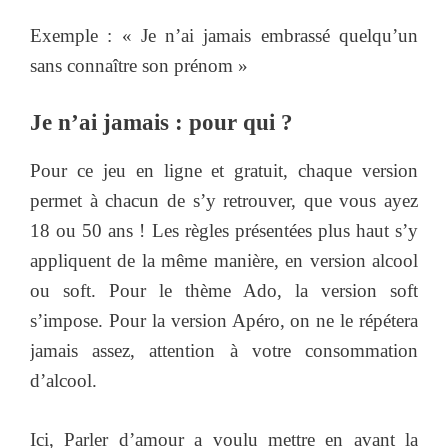
Exemple : « Je n’ai jamais embrassé quelqu’un
sans connaître son prénom »
Je n’ai jamais : pour qui ?
Pour ce jeu en ligne et gratuit, chaque version
permet à chacun de s’y retrouver, que vous ayez
18 ou 50 ans ! Les règles présentées plus haut s’y
appliquent de la même manière, en version alcool
ou soft. Pour le thème Ado, la version soft
s’impose. Pour la version Apéro, on ne le répétera
jamais assez, attention à votre consommation
d’alcool.
Ici, Parler d’amour a voulu mettre en avant la