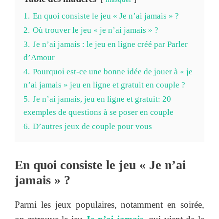
1.
En quoi consiste le jeu « Je n’ai jamais » ?
2.
Où trouver le jeu « je n’ai jamais » ?
3.
Je n’ai jamais : le jeu en ligne créé par Parler
d’Amour
4.
Pourquoi est-ce une bonne idée de jouer à « je
n’ai jamais » jeu en ligne et gratuit en couple ?
5.
Je n’ai jamais, jeu en ligne et gratuit: 20
exemples de questions à se poser en couple
6.
D’autres jeux de couple pour vous
En quoi consiste le jeu « Je n’ai
jamais » ?
Parmi les jeux populaires, notamment en soirée,