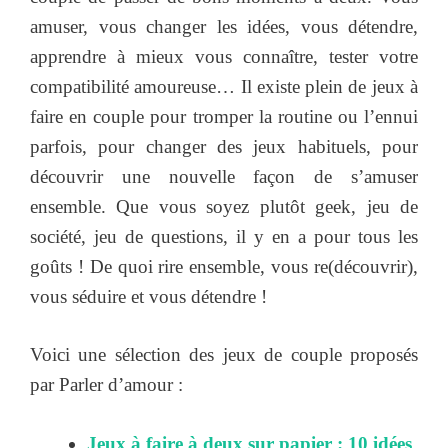
amuser, vous changer les idées, vous détendre,
apprendre à mieux vous connaître, tester votre
compatibilité amoureuse… Il existe plein de jeux à
faire en couple pour tromper la routine ou l’ennui
parfois, pour changer des jeux habituels, pour
découvrir une nouvelle façon de s’amuser
ensemble. Que vous soyez plutôt geek, jeu de
société, jeu de questions, il y en a pour tous les
goûts ! De quoi rire ensemble, vous re(découvrir),
vous séduire et vous détendre !
Voici une sélection des jeux de couple proposés
par Parler d’amour :
Jeux à faire à deux sur papier : 10 idées