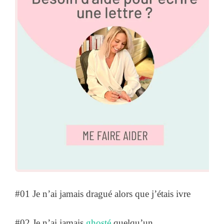
#01 Je n’ai jamais dragué alors que j’étais ivre
#02 Je n’ai jamais
ghosté
quelqu’un