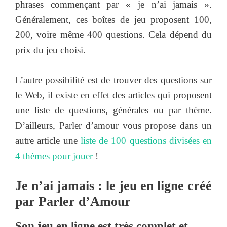
phrases commençant par « je n’ai jamais ».
Généralement, ces boîtes de jeu proposent 100,
200, voire même 400 questions. Cela dépend du
prix du jeu choisi.
L’autre possibilité est de trouver des questions sur
le Web, il existe en effet des articles qui proposent
une liste de questions, générales ou par thème.
D’ailleurs, Parler d’amour vous propose dans un
autre article une
liste de 100 questions divisées en
4 thèmes pour jouer
!
Je n’ai jamais : le jeu en ligne créé
par Parler d’Amour
Son jeu en ligne est très complet et