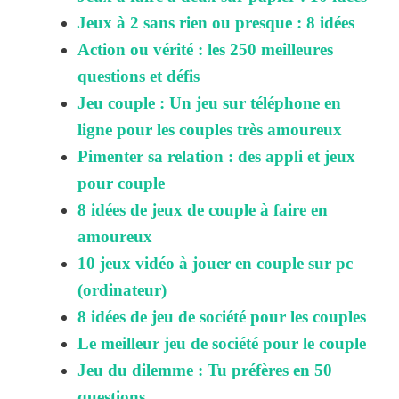
Jeux à 2 sans rien ou presque : 8 idées
Action ou vérité : les 250 meilleures
questions et défis
Jeu couple : Un jeu sur téléphone en
ligne pour les couples très amoureux
Pimenter sa relation : des appli et jeux
pour couple
8 idées de jeux de couple à faire en
amoureux
10 jeux vidéo à jouer en couple sur pc
(ordinateur)
8 idées de jeu de société pour les couples
Le meilleur jeu de société pour le couple
Jeu du dilemme : Tu préfères en 50
questions