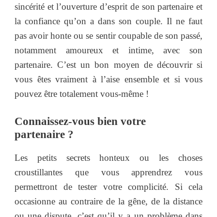
sincérité et l’ouverture d’esprit de son partenaire et
la confiance qu’on a dans son couple. Il ne faut
pas avoir honte ou se sentir coupable de son passé,
notamment amoureux et intime, avec son
partenaire. C’est un bon moyen de découvrir si
vous êtes vraiment à l’aise ensemble et si vous
pouvez être totalement vous-même !
Connaissez-vous bien votre
partenaire ?
Les petits secrets honteux ou les choses
croustillantes que vous apprendrez vous
permettront de tester votre complicité. Si cela
occasionne au contraire de la gêne, de la distance
ou une dispute, c’est qu’il y a un problème dans