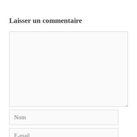
Laisser un commentaire
Commentaire
Nom
E-