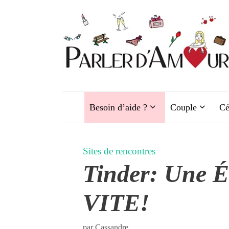
Aller
au
contenu
Besoin d’aide ?
Couple
Cé
Sites de rencontres
Tinder: Une Ét
VITE!
par
Cassandre