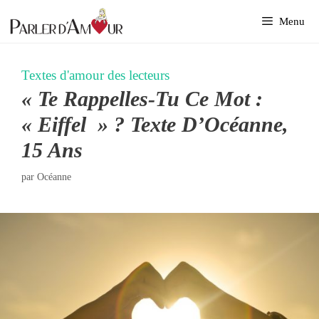
Aller
Menu
au
contenu
Textes d'amour des lecteurs
« Te Rappelles-Tu Ce Mot :
« Eiffel » ? Texte D’Océanne,
15 Ans
par
Océanne