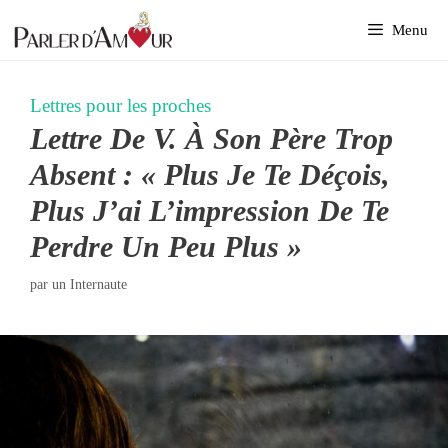
Aller
Menu
au
contenu
Lettres pour les proches
Lettre De V. À Son Père Trop
Absent : « Plus Je Te Déçois,
Plus J’ai L’impression De Te
Perdre Un Peu Plus »
par
un Internaute