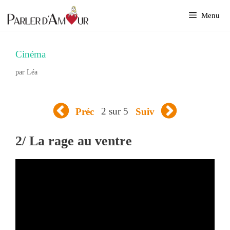
Aller
Menu
au
contenu
Cinéma
par
Léa
2 sur 5
Préc
Suiv
2/ La rage au ventre