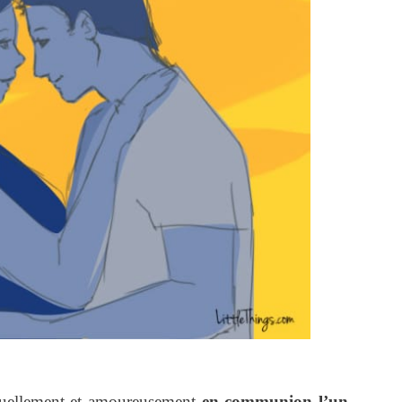
ituellement et amoureusement
en communion l’un