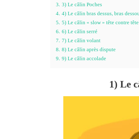
3.
3) Le câlin Poches
4.
4) Le câlin bras dessus, bras desso
5.
5) Le câlin « slow » tête contre tête
6.
6) Le câlin serré
7.
7) Le câlin volant
8.
8) Le câlin après dispute
9.
9) Le câlin accolade
1) Le c