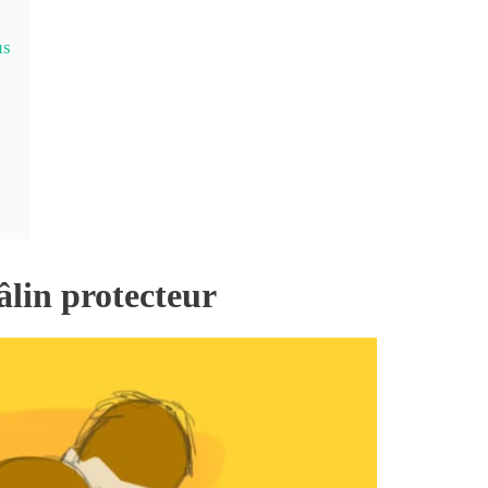
us
âlin protecteur