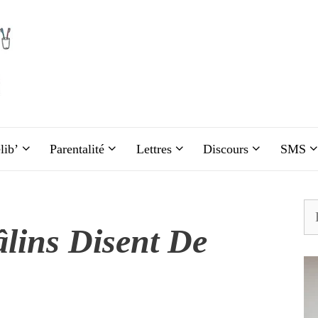
lib’
Parentalité
Lettres
Discours
SMS
Re
lins Disent De