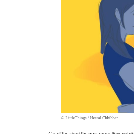
© LittleThings / Heeral Chhibber
Ce câlin signifie que vous êtes spir