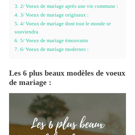
3.
2/ Voeux de mariage après une vie commune :
4.
3/ Voeux de mariage originaux :
5.
4/ Voeux de mariage dont tout le monde se
souviendra
6.
5/ Voeux de mariage émouvants
7.
6/ Voeux de mariage modernes :
Les 6 plus beaux modèles de voeux
de mariage :