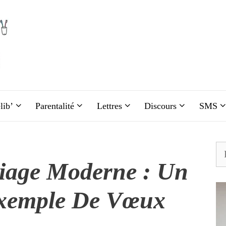
lib’
Parentalité
Lettres
Discours
SMS
Re
age Moderne : Un
xemple De Vœux