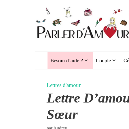
Aller
au
contenu
Besoin d’aide ?
Couple
Cé
Lettres d'amour
Lettre D’amo
Sœur
par
Audrey