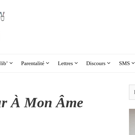
lib’
Parentalité
Lettres
Discours
SMS
Re
ur À Mon Âme