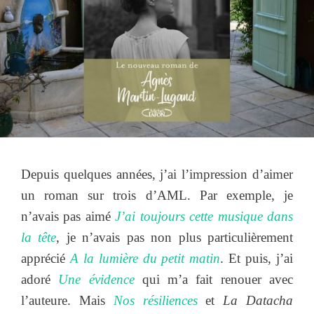
Depuis quelques années, j’ai l’impression d’aimer
un roman sur trois d’AML. Par exemple, je
n’avais pas aimé
J’ai toujours cette musique dans
la tête
, je n’avais pas non plus particulièrement
apprécié
A la lumière du petit matin
. Et puis, j’ai
adoré
Une évidence
qui m’a fait renouer avec
l’auteure. Mais
Nos résiliences
et
La Datacha