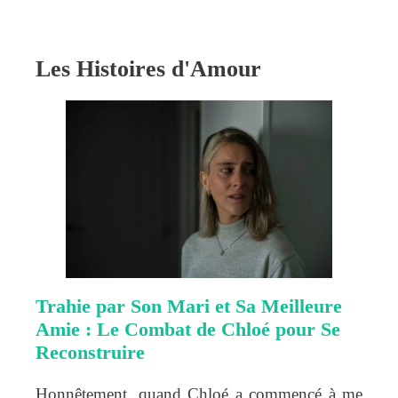
Les Histoires d'Amour
Trahie par Son Mari et Sa Meilleure
Amie : Le Combat de Chloé pour Se
Reconstruire
Honnêtement, quand Chloé a commencé à me