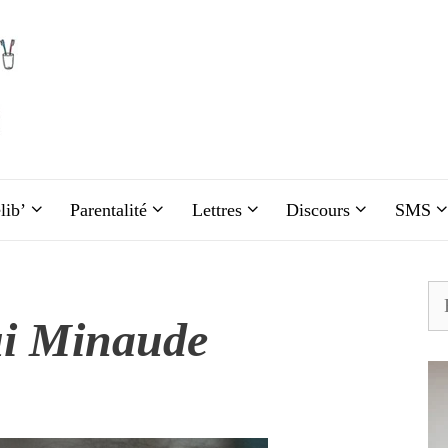
lib’
Parentalité
Lettres
Discours
SMS
Re
ui Minaude