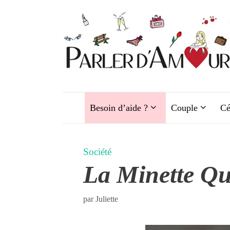
Aller
au
contenu
Besoin d’aide ?
Couple
Cé
Société
La Minette Q
par
Juliette