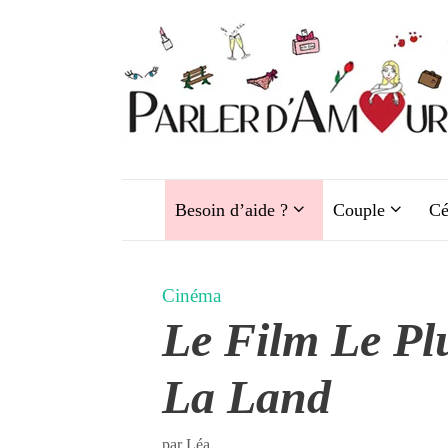
Aller
au
contenu
Besoin d’aide ?
Couple
Cé
Cinéma
Le Film Le Pl
La Land
par
Léa