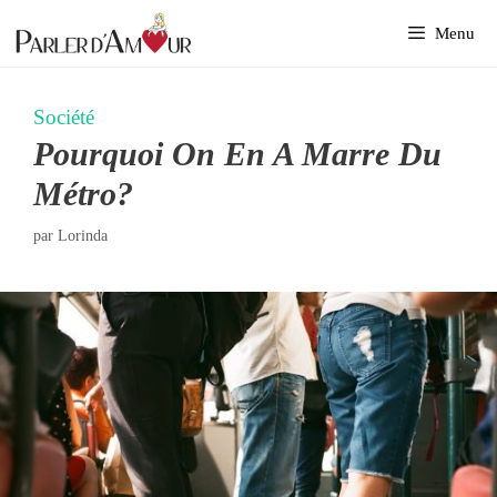
Aller
Menu
au
contenu
Société
Pourquoi On En A Marre Du
Métro?
par
Lorinda