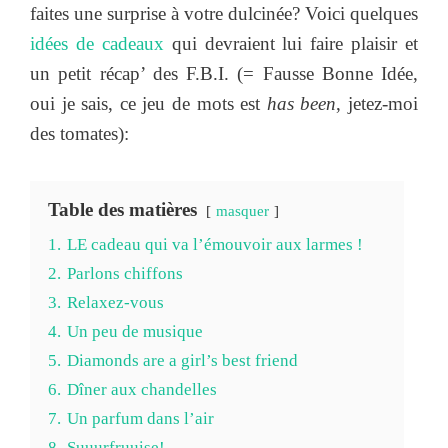
faites une surprise à votre dulcinée? Voici quelques
idées de cadeaux
qui devraient lui faire plaisir et
un petit récap’ des F.B.I. (= Fausse Bonne Idée,
oui je sais, ce jeu de mots est
has been
, jetez-moi
des tomates):
Table des matières
masquer
1.
LE cadeau qui va l’émouvoir aux larmes !
2.
Parlons chiffons
3.
Relaxez-vous
4.
Un peu de musique
5.
Diamonds are a girl’s best friend
6.
Dîner aux chandelles
7.
Un parfum dans l’air
8.
Suuurfruuise!