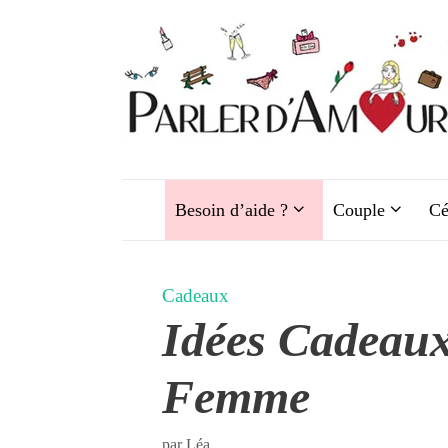
Aller
au
contenu
Besoin d’aide ?
Couple
Cé
Cadeaux
Idées Cadeau
Femme
par
Léa