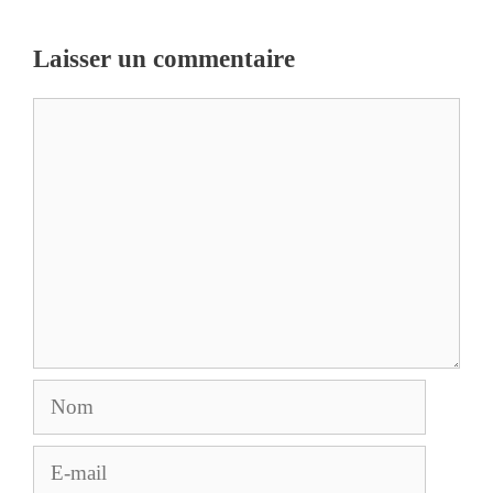
Laisser un commentaire
Commentaire
Nom
E-