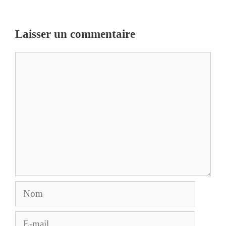
Laisser un commentaire
Commentaire
Nom
E-