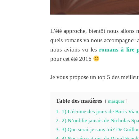
L’été approche, bientôt nous allons no
quels romans va nous accompagner a
nous avions vu les
romans à lire 
pour cet été 2016
Je vous propose un top 5 des meille
Table des matières
masquer
1.
1) L’écume des jours de Boris Vian 
2.
2) N’oublie jamais de Nicholas Spa
3.
3) Que serai-je sans toi? De Guill
4.
4) Nos séparations de David Foenk