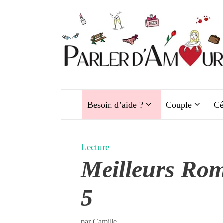
Aller
au
contenu
Besoin d’aide ?
Couple
Cé
Lecture
Meilleurs Ro
5
par
Camille