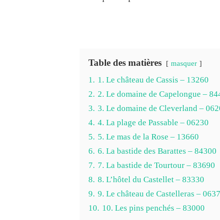
Table des matières
masquer
1.
1. Le château de Cassis – 13260
2.
2. Le domaine de Capelongue – 84
3.
3. Le domaine de Cleverland – 06
4.
4. La plage de Passable – 06230
5.
5. Le mas de la Rose – 13660
6.
6. La bastide des Barattes – 84300
7.
7. La bastide de Tourtour – 83690
8.
8. L’hôtel du Castellet – 83330
9.
9. Le château de Castelleras – 063
10.
10. Les pins penchés – 83000