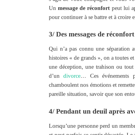
Un
message de réconfort
peut lui ap
pour continuer à se battre et à croire 
3/ Des messages de réconfort
Qui n’a pas connu une séparation 
histoires « de grands », on a toutes 
une déception, une trahison ou tout
d’un
divorce
… Ces événements pe
chamboulent nos émotions et remetten
pareille situation, savoir que son ento
4/ Pendant un deuil après av
Lorsqu’une personne perd un membre d
et peut parfois se sentir dévastée. Le