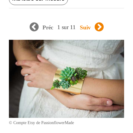
1 sur 11
Préc
Suiv
© Compte Etsy de PassionflowerMade