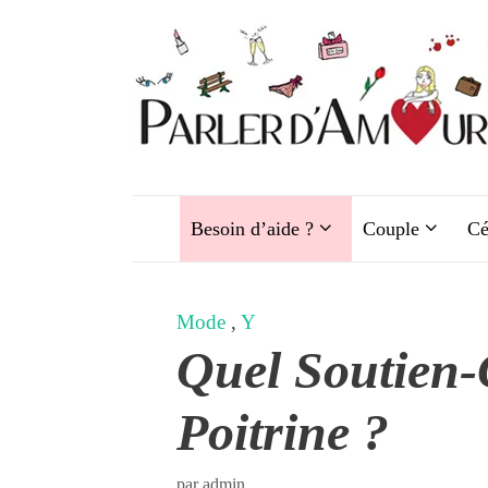
Aller
au
contenu
Besoin d’aide ?
Couple
Cé
Mode
,
Y
Quel Soutien-
Poitrine ?
par
admin