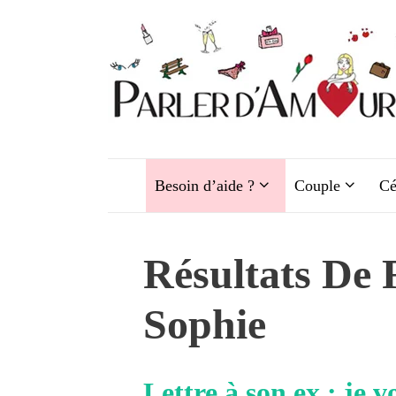
Aller
au
contenu
Besoin d’aide ?
Couple
Cé
Résultats De
Sophie
Lettre à son ex : je v