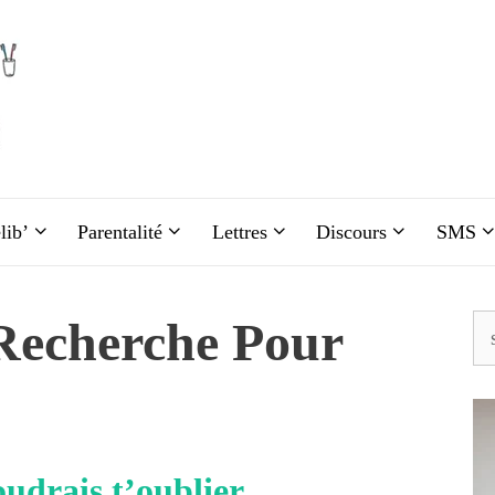
lib’
Parentalité
Lettres
Discours
SMS
 Recherche Pour
Re
oudrais t’oublier