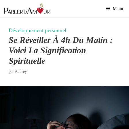
Aller
Menu
au
contenu
Développement personnel
Se Réveiller À 4h Du Matin :
Voici La Signification
Spirituelle
par
Audrey