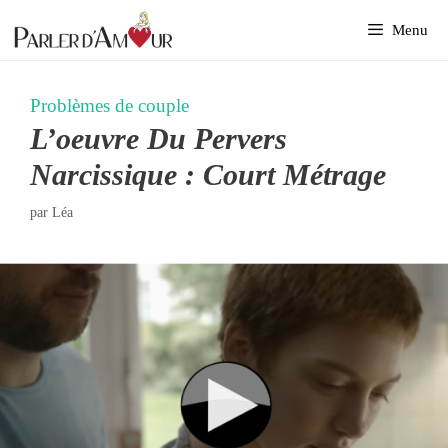
Aller
Menu
au
contenu
Problèmes de couple
L’oeuvre Du Pervers
Narcissique : Court Métrage
par
Léa