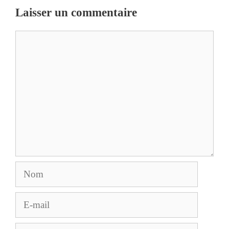
Laisser un commentaire
Commentaire
Nom
E-
mail