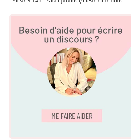
13h30 et 14h ! Ahah promis ça reste entre nous !