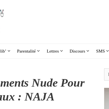
lib’
Parentalité
Lettres
Discours
SMS
Re
ements Nude Pour
eaux : NAJA