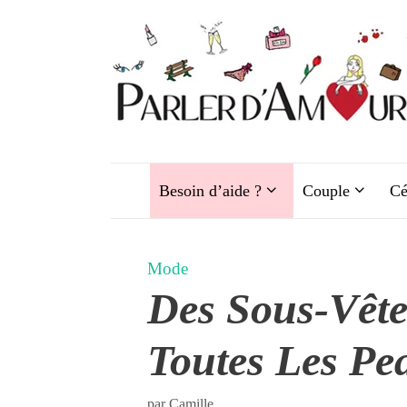
Aller
au
contenu
Besoin d’aide ?
Couple
Cé
Mode
Des Sous-Vêt
Toutes Les P
par
Camille