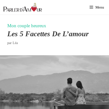
Aller
Menu
au
contenu
Mon couple heureux
Les 5 Facettes De L’amour
par
Léa