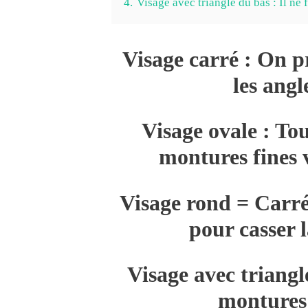
4.
Visage avec triangle du bas : Il ne
Visage carré : On pr
les angl
Visage ovale : To
montures fines v
Visage rond = Carré
pour casser 
Visage avec triangle
montures