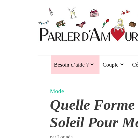
Aller
au
contenu
Besoin d’aide ?
Couple
Cé
Mode
Quelle Forme 
Soleil Pour M
par
Lorinda