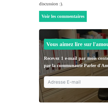
discussion :).
Voir les commentaires
Vous aimez lire sur l'amo
Recevez
1 e-mail par mois
conte
par la communauté
Parler d'A