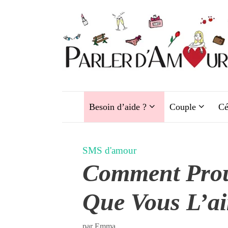
Aller
au
contenu
Besoin d’aide ?
Couple
Cé
SMS d'amour
Comment Prou
Que Vous L’a
par
Emma