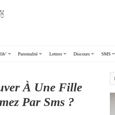
lib’
Parentalité
Lettres
Discours
SMS
Re
ver À Une Fille
imez Par Sms ?