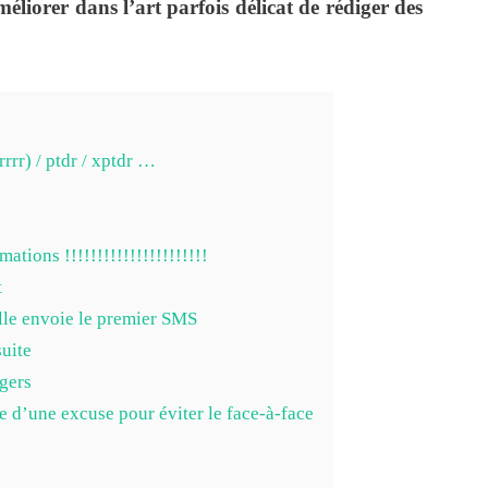
éliorer dans l’art parfois délicat de rédiger des
rrrr) / ptdr / xptdr …
tions !!!!!!!!!!!!!!!!!!!!!!
t
elle envoie le premier SMS
uite
égers
d’une excuse pour éviter le face-à-face