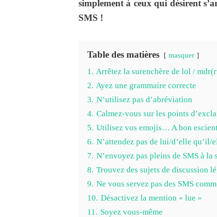
simplement à ceux qui désirent s’am
SMS !
Table des matières
masquer
1.
Arrêtez la surenchère de lol / mdr(r
2.
Ayez une grammaire correcte
3.
N’utilisez pas d’abréviation
4.
Calmez-vous sur les points d’exclama
5.
Utilisez vos emojis… A bon escien
6.
N’attendez pas de lui/d’elle qu’il/
7.
N’envoyez pas pleins de SMS à la s
8.
Trouvez des sujets de discussion l
9.
Ne vous servez pas des SMS comme 
10.
Désactivez la mention « lue »
11.
Soyez vous-même