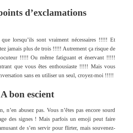
points d’exclamations
 que lorsqu’ils sont vraiment nécessaires !!!!! Et
z jamais plus de trois !!!!! Autrement ça risque de
rlocuteur !!!!! Ou même fatiguant et énervant !!!!!
trant que vous êtes enthousiaste !!!!! Mais vous
ersation sans en utiliser un seul, croyez-moi !!!!!
 A bon escient
n, n’en abusez pas. Vous n’êtes pas encore sourd
gage des signes ! Mais parfois un emoji peut faire
t amusant de s’en servir pour flirter, mais souvenez-