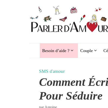
Aller
au
contenu
Besoin d’aide ?
Couple
Cé
SMS d'amour
Comment Écr
Pour Séduire
par
Antoine