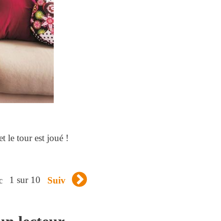
t le tour est joué !
1 sur 10
c
Suiv