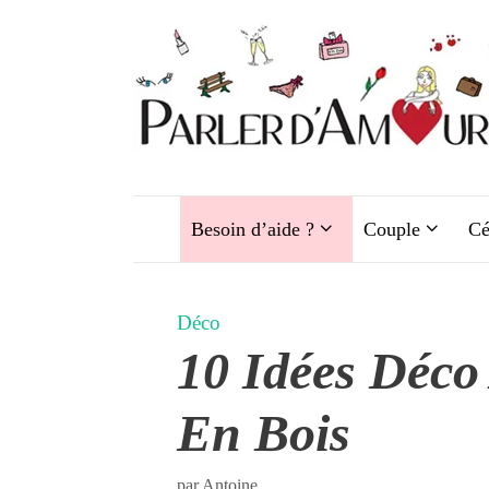
Aller
au
contenu
Besoin d’aide ?
Couple
Cé
Déco
10 Idées Déco
En Bois
par
Antoine