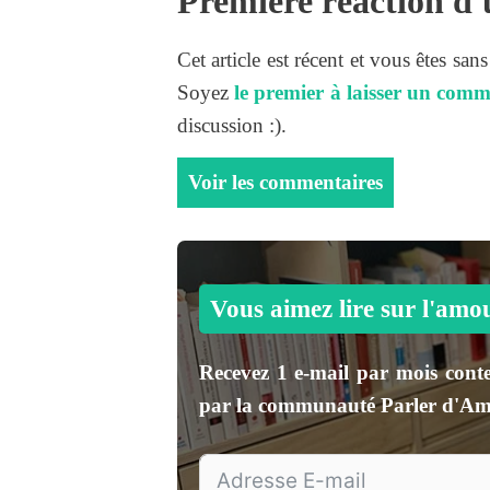
Première réaction d'
Cet article est récent et vous êtes san
Soyez
le premier à laisser un comm
discussion :).
Voir les commentaires
Vous aimez lire sur l'amo
Recevez
1 e-mail par mois
conte
par la communauté
Parler d'A