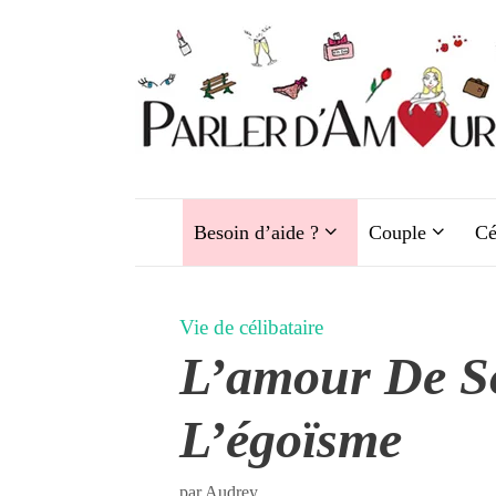
Aller
au
contenu
Besoin d’aide ?
Couple
Cé
Vie de célibataire
L’amour De So
L’égoïsme
par
Audrey