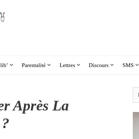
lib’
Parentalité
Lettres
Discours
SMS
Re
r Après La
 ?