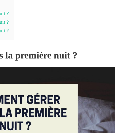
uit ?
uit ?
uit ?
 la première nuit ?