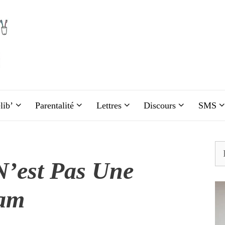
lib’
Parentalité
Lettres
Discours
SMS
Re
N’est Pas Une
ram