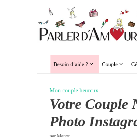
Aller
au
contenu
Besoin d’aide ?
Couple
Cé
Mon couple heureux
Votre Couple 
Photo Instag
par
Manon