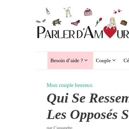
Aller
au
contenu
Besoin d’aide ?
Couple
Cé
Mon couple heureux
Qui Se Resse
Les Opposés S’
par
Cassandre