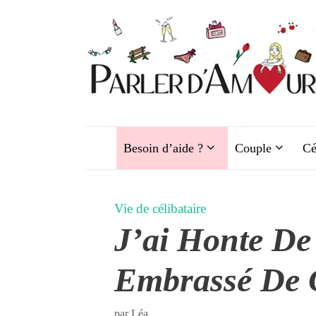
Aller
au
contenu
Besoin d’aide ?
Couple
Cé
Vie de célibataire
J’ai Honte De
Embrassé De 
par
Léa