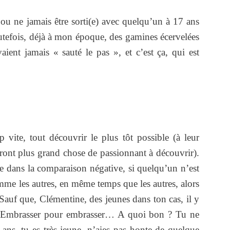
u ne jamais être sorti(e) avec quelqu’un à 17 ans
tefois, déjà à mon époque, des gamines écervelées
aient jamais « sauté le pas », et c’est ça, qui est
p vite, tout découvrir le plus tôt possible (à leur
uront plus grand chose de passionnant à découvrir).
re dans la comparaison négative, si quelqu’un n’est
mme les autres, en même temps que les autres, alors
Sauf que, Clémentine, des jeunes dans ton cas, il y
! Embrasser pour embrasser… A quoi bon ? Tu ne
 ans, tu es très jeune, n’aies pas honte de quelque