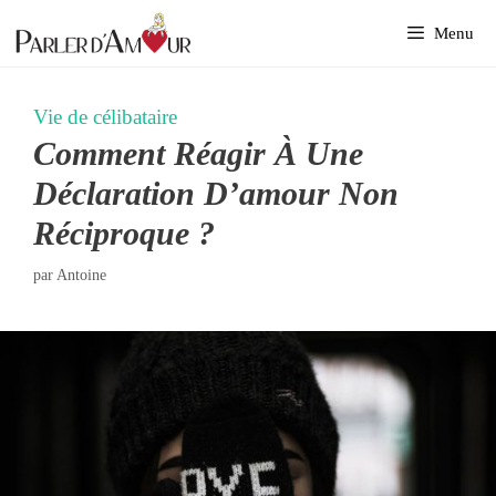
Aller
Menu
au
contenu
Vie de célibataire
Comment Réagir À Une
Déclaration D’amour Non
Réciproque ?
par
Antoine