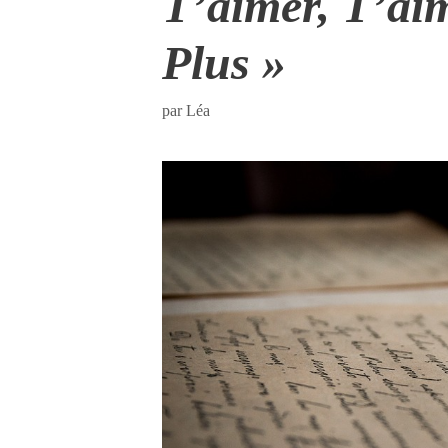
T’aimer, T’ai
Plus »
par
Léa