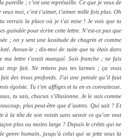
 pareille ; c’est une représaille. Ce que je veux de
e veux moi, c’est t’aimer, t’aimer mille fois plus. Oh
tu verrais la place où je t’ai mise ! Je vois que tu
’es guindée pour écrire cette lettre. N’est-ce pas que
risée ; on y sent une lassitude de chagrin et comme
loté. Avoue-le ; dis-moi de suite que tu étais dans
 ma lettre t’avait manqué. Sois franche ; ne fais
ai trop fait. Ne retiens pas tes larmes ; ça vous
 fait des trous profonds. J’ai une pensée qu’il faut
crois égoïste. Tu t’en affliges et tu en es convaincue.
ssus, tu sais, chacun s’illusionne. Je le suis comme
eaucoup, plus peut-être que d’autres. Qui sait ? Et
te à la tête de son voisin sans savoir ce qu’on veut
 façon plus ou moins large ? Depuis le crétin qui ne
e genre humain, jusqu’à celui qui se jette sous la