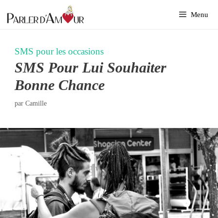
Aller
Menu
au
contenu
SMS pour les occasions
SMS Pour Lui Souhaiter
Bonne Chance
par
Camille