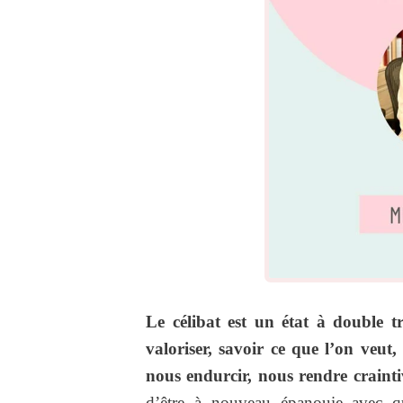
Le célibat est un état à double t
valoriser, savoir ce que l’on veut,
nous endurcir, nous rendre crainti
d’être à nouveau épanouie avec q